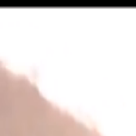
윤리경영
ENG
윤리규정
제보하기
처리결과확인